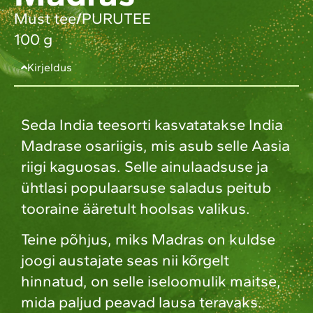
Must tee
/
PURUTEE
100 g
Kirjeldus
Seda India teesorti kasvatatakse India
Madrase osariigis, mis asub selle Aasia
riigi kaguosas. Selle ainulaadsuse ja
ühtlasi populaarsuse saladus peitub
tooraine ääretult hoolsas valikus.
Teine põhjus, miks Madras on kuldse
joogi austajate seas nii kõrgelt
hinnatud, on selle iseloomulik maitse,
mida paljud peavad lausa teravaks.