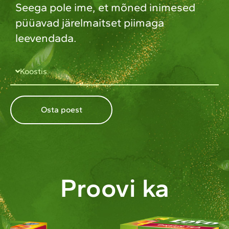
Seega pole ime, et mõned inimesed
püüavad järelmaitset piimaga
leevendada.
Koostis
Osta poest
Proovi ka