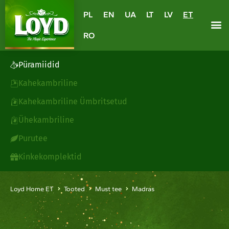
PL
EN
UA
LT
LV
ET
RO
Püramiidid
Kahekambriline
Kahekambriline Ümbritsetud
Ühekambriline
Purutee
Kinkekomplektid
Loyd Home ET
Tooted
Must tee
Madras