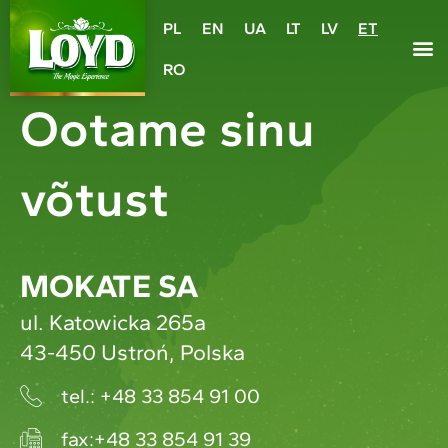
PL
EN
UA
LT
LV
ET
RO
Ootame sinu
võtust
MOKATE SA
ul. Katowicka 265a
43-450 Ustroń, Polska
tel.: +48 33 854 91 00
fax:+48 33 854 91 39