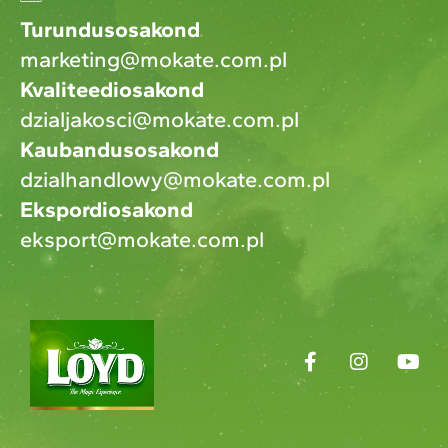
Turundusosakond
marketing@mokate.com.pl
Kvaliteediosakond
dzialjakosci@mokate.com.pl
Kaubandusosakond
dzialhandlowy@mokate.com.pl
Ekspordiosakond
eksport@mokate.com.pl