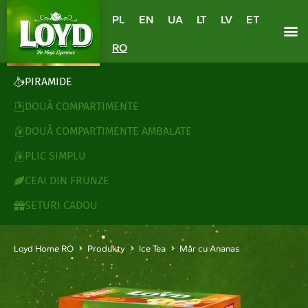
PL
EN
UA
LT
LV
ET
RO
PIRAMIDE
DOUĂ COMPARTIMENTE
DOUĂ COMPARTIMENTE AMBALATE
PLIC SIMPLU
CEAI DIN FRUNZE
SETURI CADOU
Loyd Home RO
Produkty
Ice Tea
Măr cu Ananas