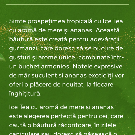
Simte prospețimea tropicală cu Ice Tea
cu aromă de mere și ananas. Această
băutură este creată pentru adevărații
gurmanzi, care doresc să se bucure de
gusturi și arome unice, combinate într-
un buchet armonios. Notele expresive
de măr suculent și ananas exotic îți vor
oferi o plăcere de neuitat, la fiecare
înghițitură.
Ice Tea cu aromă de mere și ananas
este alegerea perfectă pentru cei, care
caută o băutură răcoritoare, în zilele
caniculare sau doresc să găsească o