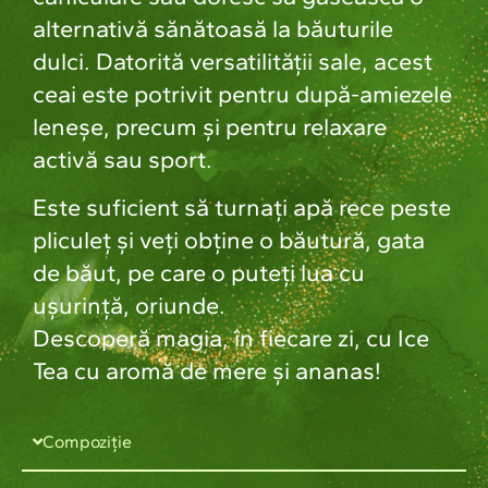
alternativă sănătoasă la băuturile
dulci. Datorită versatilității sale, acest
ceai este potrivit pentru după-amiezele
leneșe, precum și pentru relaxare
activă sau sport.
Este suficient să turnați apă rece peste
pliculeț și veți obține o băutură, gata
de băut, pe care o puteți lua cu
ușurință, oriunde.
Descoperă magia, în fiecare zi, cu Ice
Tea cu aromă de mere și ananas!
Compoziție