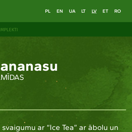
PL
EN
UA
LT
LV
ET
RO
MPLEKTI
 ananasu
AMĪDAS
o svaigumu ar “Ice Tea” ar ābolu un