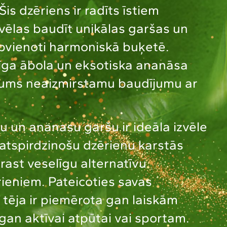
is dzēriens ir radīts īstiem
vēlas baudīt unikālas garšas un
pvienoti harmoniskā buķetē.
līga ābola un eksotiska ananāsa
jums neaizmirstamu baudījumu ar
lu un ananasu garšu ir ideāla izvēle
atspirdzinošu dzērienu karstās
 rast veselīgu alternatīvu
ieniem. Pateicoties savas
 tēja ir piemērota gan laiskām
an aktīvai atpūtai vai sportam.