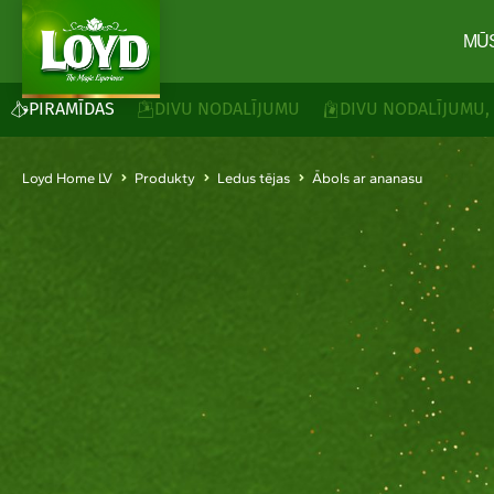
MŪ
PIRAMĪDAS
DIVU NODALĪJUMU
DIVU NODALĪJUMU,
Loyd Home LV
Produkty
Ledus tējas
Ābols ar ananasu