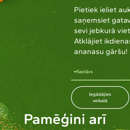
Pietiek ieliet a
saņemsiet gatav
sevi jebkurā viet
Atklājiet ikdien
ananasu gāršu!
Sastāvs
Iegādājies
veikalā
Pamēģini arī