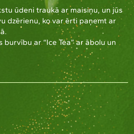
ukstu ūdeni traukā ar maisiņu, un jūs
u dzērienu, ko var ērti paņemt ar
ā.
as burvību ar “Ice Tea” ar ābolu un