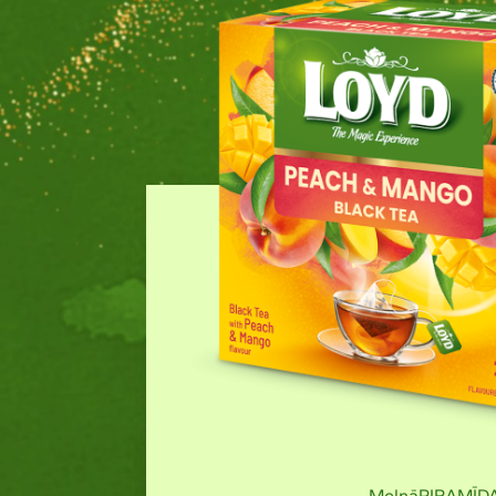
Zaļā
PIRAMĪDA