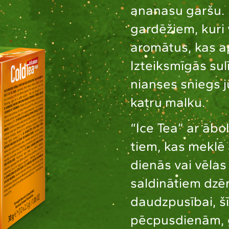
ananasu garšu. Š
gardēžiem, kuri 
aromātus, kas a
Izteiksmīgās su
nianses sniegs 
katru malku.
“Ice Tea” ar ābo
tiem, kas meklē 
dienās vai vēlas
saldinātiem dzēr
daudzpusībai, šī
pēcpusdienām, g