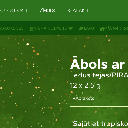
SU PRODUKTI
ZĪMOLS
KONTAKTI
 APLOKSNĒS
VIENA NODALĪJUMA
LAPU
DĀVANU KO
Ābols ar
Ledus tējas
/
PIR
12 x 2,5 g
Apraksts
Sajūtiet tropisk