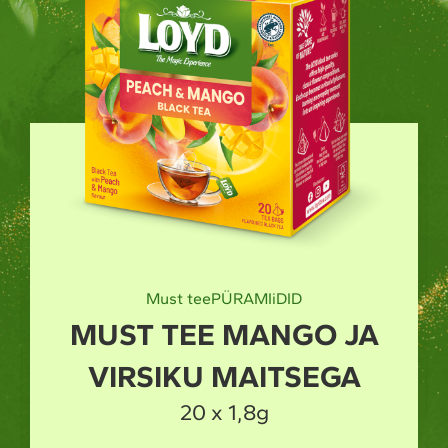
Roheline tee
PÜRAMIiDID
 JA
ROHELINE TEE MANG
GA
MAITSEGA
20 x 1,5g