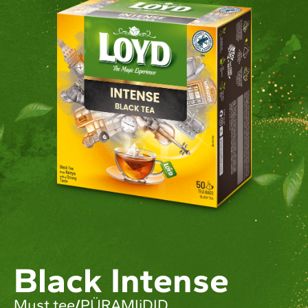
Black Intense
Must tee
/
PÜRAMIiDID