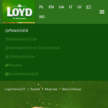
PL
EN
UA
LT
LV
ET
RO
Püramiidid
Kahekambriline
Kahekambriline Ümbritsetud
Ühekambriline
Purutee
Kinkekomplektid
Loyd Home ET
Tooted
Must tee
Black Intense