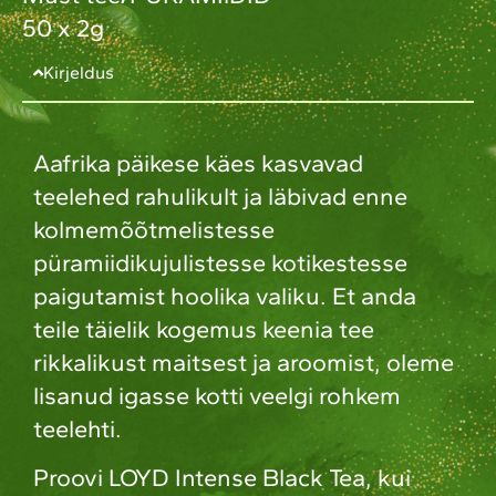
50 x 2g
Kirjeldus
Aafrika päikese käes kasvavad
teelehed rahulikult ja läbivad enne
kolmemõõtmelistesse
püramiidikujulistesse kotikestesse
paigutamist hoolika valiku. Et anda
teile täielik kogemus keenia tee
rikkalikust maitsest ja aroomist, oleme
lisanud igasse kotti veelgi rohkem
teelehti.
Proovi LOYD Intense Black Tea, kui