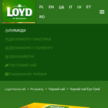
PL
EN
UA
LT
LV
ET
RO
ПІРАМІДИ
ДВОКАМЕРНІ ПАКЕТИКИ
ДВОКАМЕРНІ У КОНВЕРТІ
ОДНОКАМЕРНІ
ЛИСТОВИЙ ЧАЙ
Подарункові Набори
Loyd Home UA
Produkty
Чорний чай
Чорний чай Ерл Грей