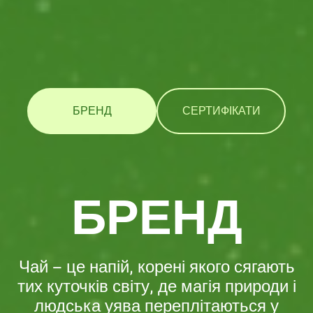
БРЕНД
СЕРТИФІКАТИ
БРЕНД
Чай – це напій, корені якого сягають
тих куточків світу, де магія природи і
людська уява переплітаються у