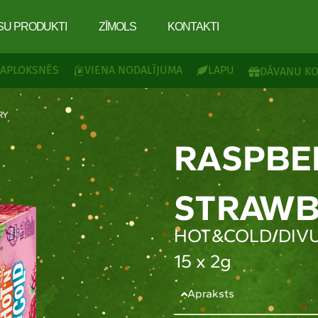
SU PRODUKTI
ZĪMOLS
KONTAKTI
 APLOKSNĒS
VIENA NODALĪJUMA
LAPU
DĀVANU KO
RY
RASPBE
STRAWB
HOT&COLD
/
DIV
15 x 2g
Apraksts