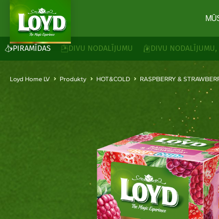
MŪ
PIRAMĪDAS
DIVU NODALĪJUMU
DIVU NODALĪJUMU,
Loyd Home LV
Produkty
HOT&COLD
RASPBERRY & STRAWBER