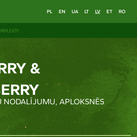
PL
EN
UA
LT
LV
ET
RO
MPLEKTI
RRY &
ERRY
U NODALĪJUMU, APLOKSNĒS