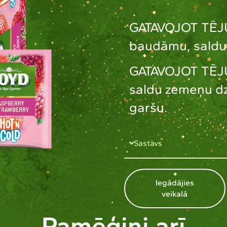
GATAVOJOT TĒJ
baudāmu, saldu 
GATAVOJOT TĒJU
saldu zemeņu dz
garšu.
Sastāvs
Iegādājies
veikalā
Pamēģini arī