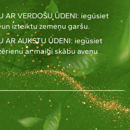
U AR VERDOŠU ŪDENI: iegūsiet
un izteiktu zemeņu garšu.
 AR AUKSTU ŪDENI: iegūsiet
ērienu ar maigi skābu aveņu