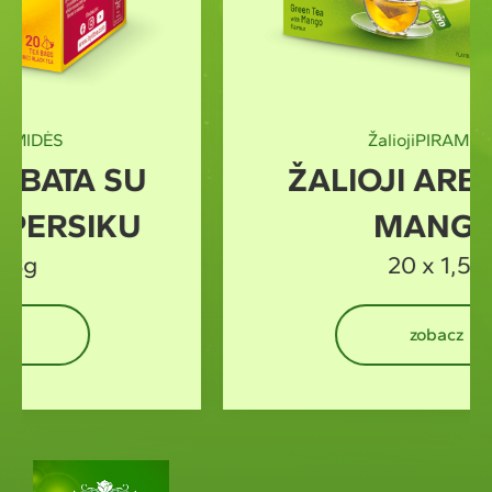
Žalioji
PIRAMIDĖS
ŽALIOJI ARBATA SU
MANGU
20 x 1,5g
zobacz