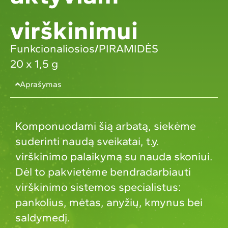
virškinimui
Funkcionaliosios
/
PIRAMIDĖS
20 x 1,5 g
Aprašymas
Komponuodami šią arbatą, siekėme
suderinti naudą sveikatai, t.y.
virškinimo palaikymą su nauda skoniui.
Dėl to pakvietėme bendradarbiauti
virškinimo sistemos specialistus:
pankolius, mėtas, anyžių, kmynus bei
saldymedį.