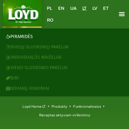
PL
EN
UA
LT
LV
ET
RO
PIRAMIDĖS
DVIEJŲ SLUOKSNIŲ PAKELIAI
INDIVIDUALŪS MAIŠELIAI
VIENO SLUOKSNIO PAKELIAI
BIRI
DOVANŲ RINKINIAI
Loyd Home LT
Produkty
Funkcionaliosios
Receptas aktyviam virškinimui