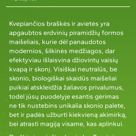
Kvepiančios braškės ir avietės yra
apgaubtos erdvinių piramidžių formos
maišeliais, kurie dėl panaudotos
modernios, šilkinės medžiagos, dar
efektyviau išlaisvina džiovintų vaisių
kvapą ir skonį. Visiškai neutralūs, be
skonio, biologiškai skaidūs maišeliai
puikiai atskleidžia žaliavos privalumus,
todėl jūsų puodelyje esantis gėrimas
ne tik nustebins unikalia skonio palete,
bet ir padės užburti kiekvieną akimirką,
bei atrasti magiją visame, kas aplinkui.