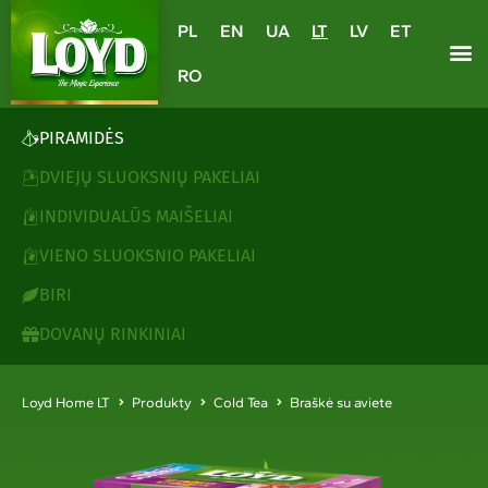
PL
EN
UA
LT
LV
ET
RO
PIRAMIDĖS
DVIEJŲ SLUOKSNIŲ PAKELIAI
INDIVIDUALŪS MAIŠELIAI
VIENO SLUOKSNIO PAKELIAI
BIRI
DOVANŲ RINKINIAI
Loyd Home LT
Produkty
Cold Tea
Braškė su aviete