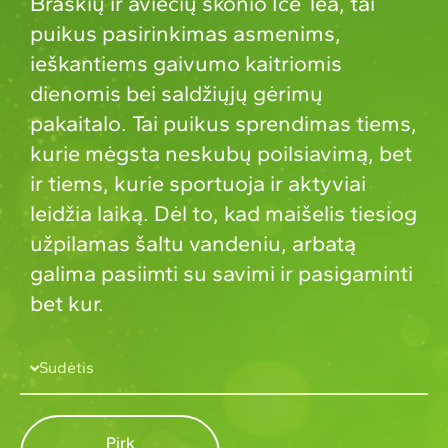
Braškių ir aviečių skonio Ice Tea, tai
puikus pasirinkimas asmenims,
ieškantiems gaivumo kaitriomis
dienomis bei saldžiųjų gėrimų
pakaitalo. Tai puikus sprendimas tiems,
kurie mėgsta neskubų poilsiavimą, bet
ir tiems, kurie sportuoja ir aktyviai
leidžia laiką. Dėl to, kad maišelis tiesiog
užpilamas šaltu vandeniu, arbatą
galima pasiimti su savimi ir pasigaminti
bet kur.
Sudėtis
Pirk