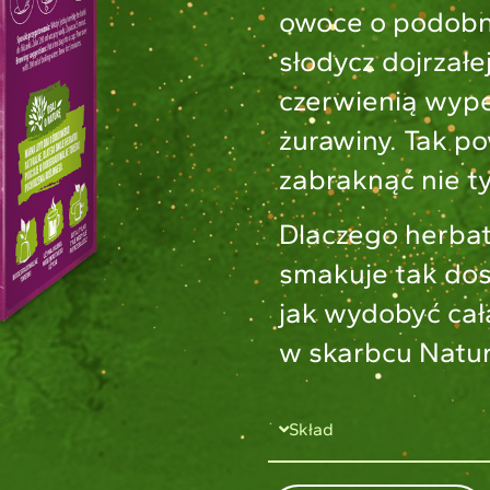
owoce o podobny
słodycz dojrzałe
czerwienią wype
żurawiny. Tak po
zabraknąć nie t
Dlaczego herbat
smakuje tak dos
jak wydobyć cał
w skarbcu Natur
Skład