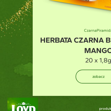
Zielona
Piramid
WINIA
HERBATA ZIELO
20 x 1,5
zobacz
produk