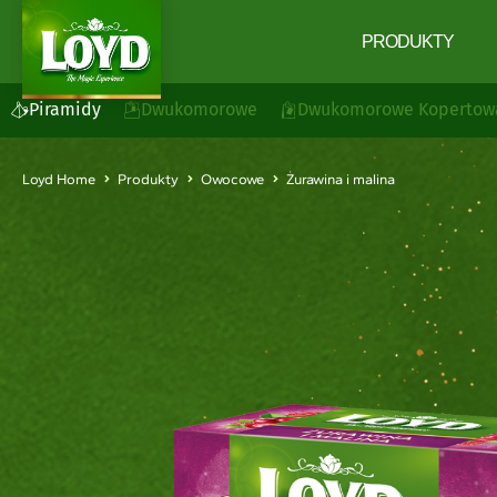
PRODUKTY
Piramidy
Dwukomorowe
Dwukomorowe Kopertow
Loyd Home
Produkty
Owocowe
Żurawina i malina