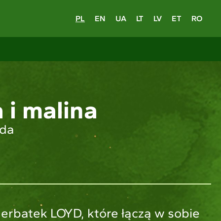
PL
EN
UA
LT
LV
ET
RO
 i malina
ida
herbatek LOYD, które łączą w sobie