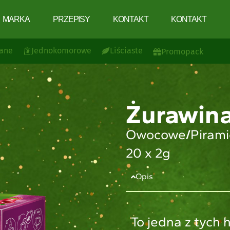
MARKA
PRZEPISY
KONTAKT
KONTAKT
ane
Jednokomorowe
Liściaste
Promopack
Żurawina
Owocowe
/
Piram
20 x 2g
Opis
To jedna z tych 