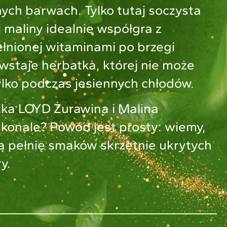
ch barwach. Tylko tutaj soczysta
j maliny idealnie współgra z
łnionej witaminami po brzegi
wstaje herbatka, której nie może
ylko podczas jesiennych chłodów.
ka LOYD Żurawina i Malina
konale? Powód jest prosty: wiemy,
ą pełnię smaków skrzętnie ukrytych
y.