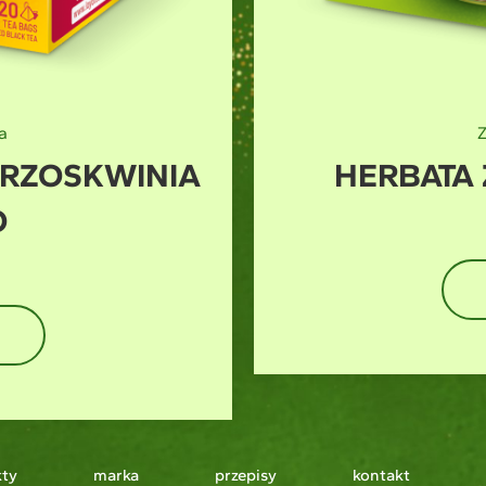
a
NA MANGO
HOT&COLD
D
HERBATKA O
g
ty
marka
przepisy
kontakt