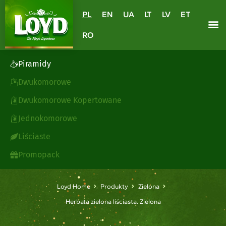
PL
EN
UA
LT
LV
ET
RO
Piramidy
Dwukomorowe
Dwukomorowe Kopertowane
Jednokomorowe
Liściaste
Promopack
Loyd Home
Produkty
Zielona
Herbata zielona liściasta. Zielona