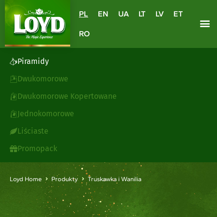
PL
EN
UA
LT
LV
ET
RO
Piramidy
Dwukomorowe
Dwukomorowe Kopertowane
Jednokomorowe
Liściaste
Promopack
Loyd Home
Produkty
Truskawka i Wanilia