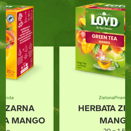
Zielona
Piramida
HERBATA ZIELONA
MANGO
20 x 1,5g