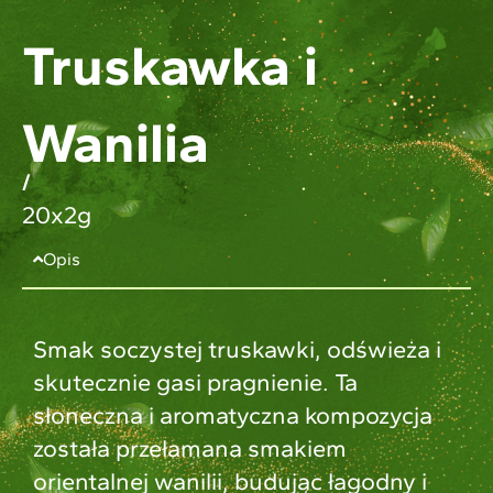
Truskawka i
Wanilia
/
20x2g
Opis
Smak soczystej truskawki, odświeża i
skutecznie gasi pragnienie. Ta
słoneczna i aromatyczna kompozycja
została przełamana smakiem
orientalnej wanilii, budując łagodny i