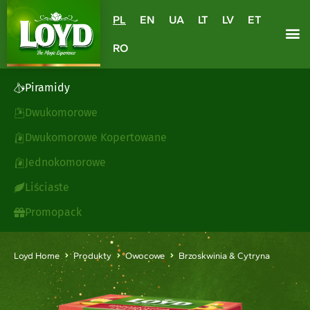
PL
EN
UA
LT
LV
ET
RO
Piramidy
Dwukomorowe
Dwukomorowe Kopertowane
Jednokomorowe
Liściaste
Promopack
Loyd Home
Produkty
Owocowe
Brzoskwinia & Cytryna