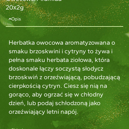
20х2g
Opis
Herbatka owocowa aromatyzowana o
smaku brzoskwini i cytryny to żywa i
pełna smaku herbata ziołowa, która
doskonale łączy soczystą słodycz
brzoskwiń z orzeźwiającą, pobudzającą
cierpkością cytryn. Ciesz się nią na
gorąco, aby ogrzać się w chłodny
dzień, lub podaj schłodzoną jako
orzeźwiający letni napój.