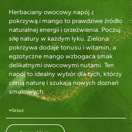
Herbaciany owocowy napój z
pokrzywą i mango to prawdziwe źródło
naturalnej energii i orzeźwienia. Poczuj
siłę natury w każdym łyku. Zielona
pokrzywa dodaje tonusu i witamin, a
egzotyczne mango wzbogaca smak
delikatnymi owocowymi nutami. Ten
napój to idealny wybór dla tych, którzy
cenią naturę i szukają nowych doznań
smakowych.
Skład