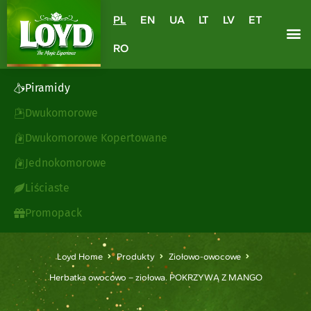
PL
EN
UA
LT
LV
ET
RO
Piramidy
Dwukomorowe
Dwukomorowe Kopertowane
Jednokomorowe
Liściaste
Promopack
Loyd Home
Produkty
Ziołowo-owocowe
Herbatka owocowo – ziołowa. POKRZYWĄ Z MANGO