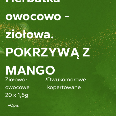
owocowo -
ziołowa.
POKRZYWĄ Z
MANGO
Ziołowo-
/
Dwukomorowe
owocowe
kopertowane
20 x 1,5g
Opis