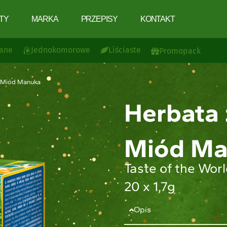
TY
MARKA
PRZEPISY
KONTAKT
ane
Jednokomorowe
Liściaste
Promopack
 i Miód Manuka
Herbata 
Miód Ma
Taste of the Wor
20 x 1,7g
Opis