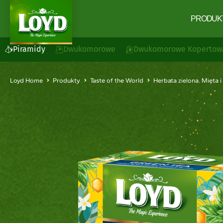
PRODUK
Piramidy
Dwukomorowe
Dwukomorowe Kopertow
Loyd Home
Produkty
Taste of the World
Herbata zielona. Mięta