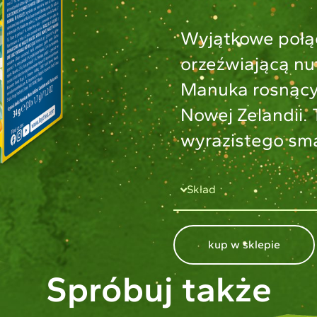
Wyjątkowe połąc
orzeźwiającą nu
Manuka rosnącym
Nowej Zelandii. 
wyrazistego sma
Skład
kup w sklepie
Spróbuj także