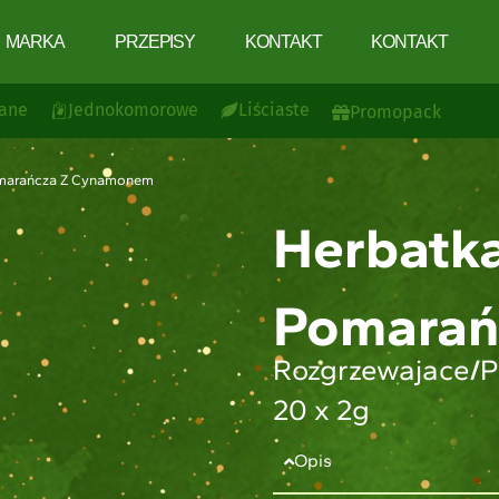
MARKA
PRZEPISY
KONTAKT
KONTAKT
ane
Jednokomorowe
Liściaste
Promopack
Pomarańcza Z Cynamonem
Herbatka
Pomarań
Rozgrzewajace
/
P
20 x 2g
Opis