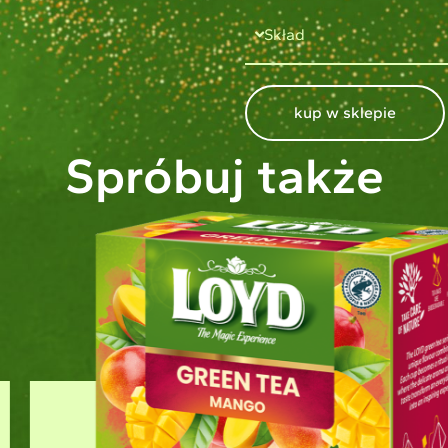
Skład
kup w sklepie
Spróbuj także