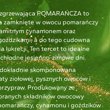
ozgrzewająca POMARAŃCZA to
ca zamknięte w owocu pomarańczy
samitnym cynamonem oraz
goździkami, a do tego cudowna
a lukrecji. Ten tercet to idealne
chłodne jesienno-zimowe dni.
 dokładnie skomponowana
ty ziołowej, pysznych owoców i
przypraw. Produkowany ze
obranych składników owocowy
pomarańczy, cynamonu i goździków