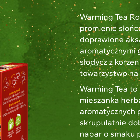
Warming Tea R
promienie słoń
doprawione ak
aromatycznymi 
słodycz z korzeni
towarzystwo na 
Warming Tea to
mieszanka herba
aromatycznych 
skrupulatnie d
napar o smaku 