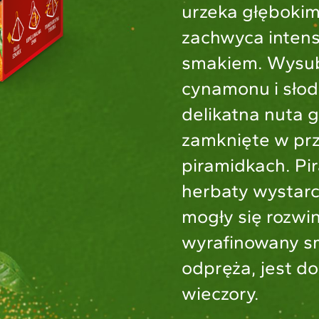
urzeka głęboki
zachwyca inten
smakiem. Wysub
cynamonu i słod
delikatna nuta g
zamknięte w prz
piramidkach. Pi
herbaty wystarc
mogły się rozwi
wyrafinowany s
odpręża, jest d
wieczory.