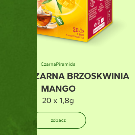
Zielona
Piramid
WINIA
HERBATA ZIELO
20 x 1,5
zobacz