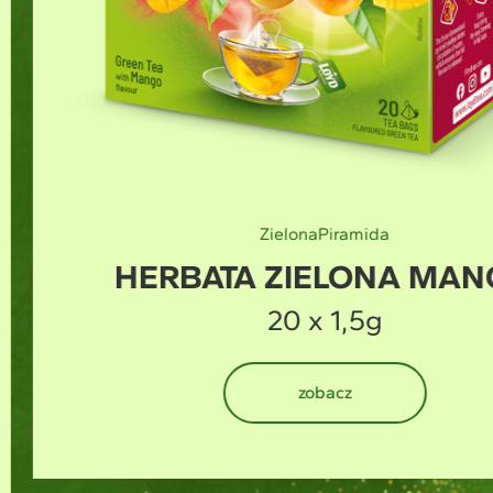
a
NA MANGO
HOT&COLD
D
HERBATKA O
g