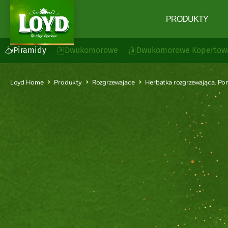
PRODUKTY
Piramidy
Dwukomorowe
Dwukomorowe Kopertow
Loyd Home
Produkty
Rozgrzewajace
Herbatka rozgrzewająca. 