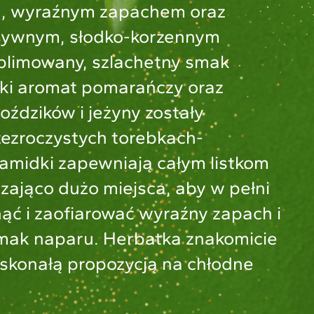
m, wyraźnym zapachem oraz
sywnym, słodko-korzennym
limowany, szlachetny smak
ki aromat pomarańczy oraz
oździków i jeżyny zostały
ezroczystych torebkach-
ramidki zapewniają całym listkom
zająco dużo miejsca, aby w pełni
nąć i zaofiarować wyraźny zapach i
mak naparu. Herbatka znakomicie
oskonałą propozycją na chłodne