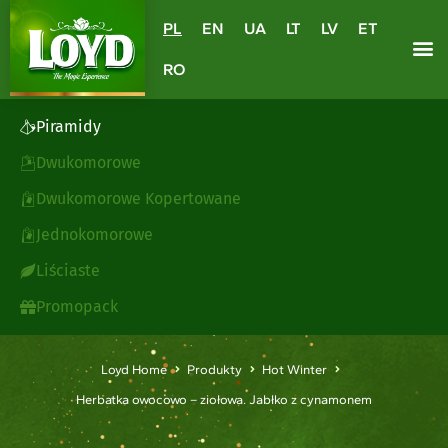
PL
EN
UA
LT
LV
ET
RO
Piramidy
Dwukomorowe
Dwukomorowe Kopertowane
Jednokomorowe
Liściaste
Promopack
Loyd Home
Produkty
Hot Winter
Herbatka owocowo – ziołowa. Jabłko z cynamonem