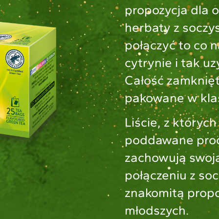
propozycja dla 
herbaty z soczy
połączyć to co n
cytrynie i tak 
Całość zamknię
pakowane w klas
Liście, z któryc
poddawane proce
zachowują swoją
połączeniu z so
znakomitą propoz
młodszych.