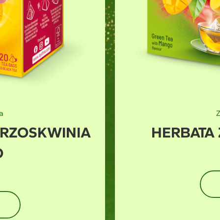
a
NA MANGO
HOT&COLD
D
HERBATKA O
g