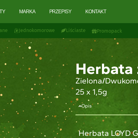
TY
MARKA
PRZEPISY
KONTAKT
ane
Jednokomorowe
Liściaste
Promopack
Herbata 
Zielona
/
Dwukom
25 x 1,5g
Opis
Herbata LOYD G