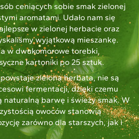
osób ceniących sobie smak zielonej
stymi aromatami. Udało nam się
ajlepsze w zielonej herbacie oraz
uzyskaliśmy wyjątkową mieszankę.
ta w dwukomorowe torebki,
yczne kartoniki po 25 sztuk.
h powstaje zielona herbata, nie są
sowi fermentacji, dzięki czemu
 naturalną barwę i świeży smak. W
czystością owoców stanowią
ycję zarówno dla starszych, jak i