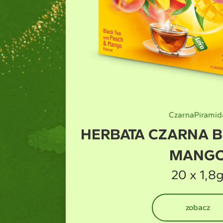
Zielona
Piramid
WINIA
HERBATA ZIELO
20 x 1,5
zobacz