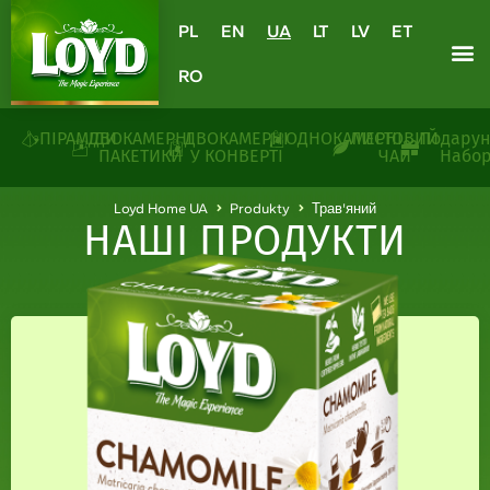
PL
EN
UA
LT
LV
ET
RO
ПІРАМІДИ
ДВОКАМЕРНІ
ДВОКАМЕРНІ
ОДНОКАМЕРНІ
ЛИСТОВИЙ
Подарун
ПАКЕТИКИ
У КОНВЕРТІ
ЧАЙ
Набо
Loyd Home UA
Produkty
Трав'яний
НАШІ ПРОДУКТИ